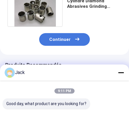
Cylindre Diamond
Abrasives Grinding
Cutting aimable
38*52*M15 D30/35
Continuer
Produits Recommandés
Jack
9:11 PM
Good day, what product are you looking for?
Produits de diamant
Meules diamantées
Roue de meula
électroplatés sur
électrodéposées
diamants