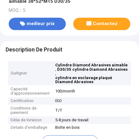
aimable 38*52*M15 D30/35
MOQ：5
meilleur prix
Contactez
Description De Produit
Cylindre Diamond Abrasives aimable
,
D30/35 cylindre Diamond Abrasives
Surligner
,
cylindre en esclavage plaqué
Diamond Abrasives
Capacité
100/month
d'approvisionnement
Certification
ISO
Conditions de
T/T
paiement
Délai de livraison
5-8 jours de travail
Détails d'emballage
Boîte en bois