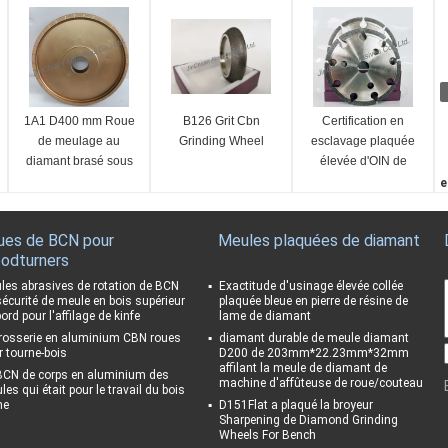
1A1 D400 mm Roue
B126 Grit Cbn
Certification en
de meulage au
Grinding Wheel
esclavage plaquée
diamant brasé sous
élevée d'OIN de
vide
meule diamant de
e
BCN d'efficacité de
B
fonctionnement
F
ues de BCN pour
Meules plaquées de diamant
1
odturners
C
1
les abrasives de rotation de BCN
Exactitude d'usinage élevée collée
sécurité de meule en bois supérieur
plaquée bleue en pierre de résine de
C
ord pour l'affilage de kinfe
lame de diamant
g
rosserie en aluminium CBN roues
diamant durable de meule diamant
r tourne-bois
D200 de 203mm*22.23mm*32mm
affilant la meule de diamant de
BCN de corps en aluminium des
machine d'affûteuse de roue/couteau
es qui était pour le travail du bois
ne
D151Flat a plaqué la broyeur
Sharpening de Diamond Grinding
Wheels For Bench