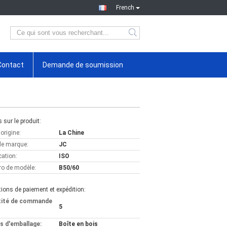
French
Contact
Demande de soumission
s sur le produit:
'origine:
La Chine
e marque:
JC
cation:
ISO
o de modèle:
B50/60
ions de paiement et expédition:
tité de commande
5
ls d'emballage:
Boîte en bois