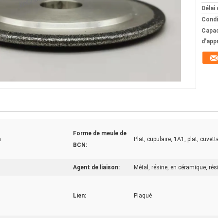
Délai 
Condi
Capac
d'app
Forme de meule de
m
Plat, cupulaire, 1A1, plat, cuvette
BCN:
Agent de liaison:
Métal, résine, en céramique, ré
Lien:
Plaqué