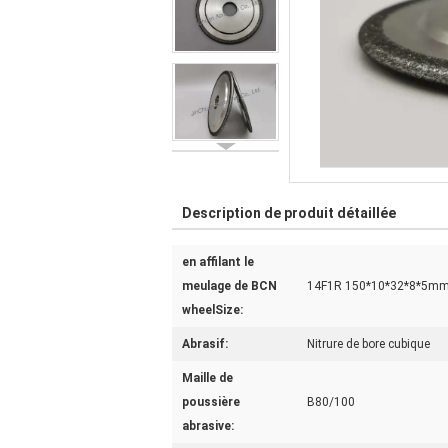
Description de produit détaillée
en affilant le
meulage de BCN
14F1R 150*10*32*8*5m
wheelSize:
Abrasif:
Nitrure de bore cubique
Maille de
poussière
B80/100
abrasive: