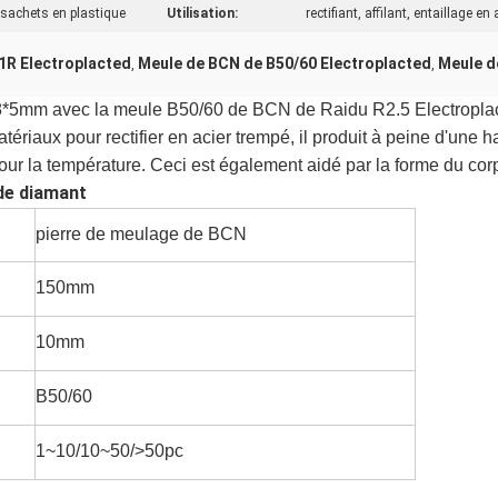
 sachets en plastique
Utilisation:
rectifiant, affilant, entaillage 
1R Electroplacted
Meule de BCN de B50/60 Electroplacted
Meule d
,
,
*5mm avec la meule B50/60 de BCN de Raidu R2.5 Electropla
ériaux pour rectifier en acier trempé, il produit à peine d'une
r la température. Ceci est également aidé par la forme du corp
 de diamant
pierre de meulage de BCN
150mm
10mm
B50/60
1~10/10~50/>50pc