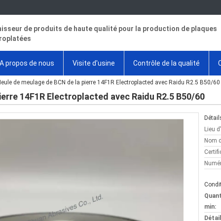
isseur de produits de haute qualité pour la production de plaques
roplatées
A propos de nous
Visite d'usine
Contrôle de la qualité
eule de meulage de BCN de la pierre 14F1R Electroplacted avec Raidu R2.5 B50/60
ierre 14F1R Electroplacted avec Raidu R2.5 B50/60
Détail
Lieu d
Nom d
Certifi
Numér
Condit
Quan
min:
Détai