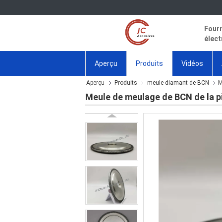
Fourn
élect
Aperçu
Produits
Vidéos
Aperçu
Produits
meule diamant de BCN
M
Meule de meulage de BCN de la p