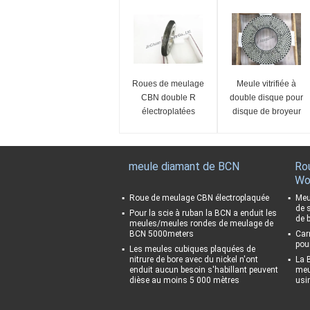
Roues de meulage
Meule vitrifiée à
CBN double R
double disque pour
électroplatées
disque de broyeur
PCD PCBN
meule diamant de BCN
Ro
Wo
Roue de meulage CBN électroplaquée
Meu
de 
Pour la scie à ruban la BCN a enduit les
de b
meules/meules rondes de meulage de
BCN 5000meters
Car
pou
Les meules cubiques plaquées de
nitrure de bore avec du nickel n'ont
La 
enduit aucun besoin s'habillant peuvent
meul
dièse au moins 5 000 mètres
usi