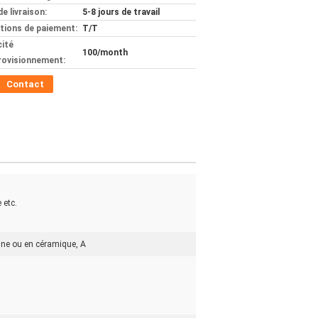
de livraison:
5-8 jours de travail
tions de paiement:
T/T
ité
100/month
rovisionnement:
Contact
 etc.
sine ou en céramique, A