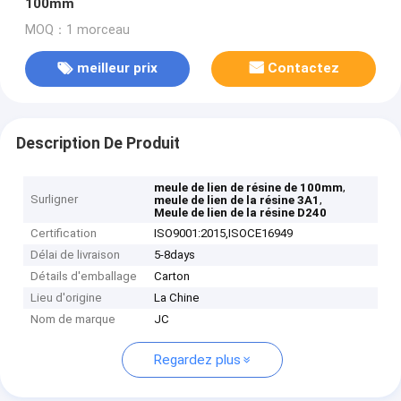
100mm
MOQ：1 morceau
meilleur prix
Contactez
Description De Produit
,
meule de lien de résine de 100mm
Surligner
,
meule de lien de la résine 3A1
Meule de lien de la résine D240
Certification
ISO9001:2015,ISOCE16949
Délai de livraison
5-8days
Détails d'emballage
Carton
Lieu d'origine
La Chine
Nom de marque
JC
Regardez plus