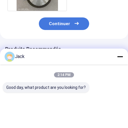
Continuer
Produits Recommandés
Jack
2:14 PM
Good day, what product are you looking for?
Roue de meulage de
12A9 Roue de
4A2 roue de m
diamants à liaison de
meulage de diamants
de diamants e
résine auto-
en résine, diamètre
résine utilisée
affûteuse 350 mm 20
150 mm, grès de
les outils au c
mm Épaisseur 127
diamant numéro 100
diamètre 75 m
Meilleur prix
Meilleur prix
Meilleur p
mm Forage Haute
grès numéro D