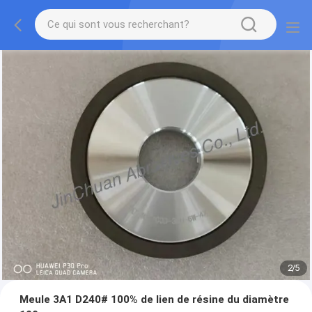
2
/
5
Meule 3A1 D240# 100% de lien de résine du diamètre