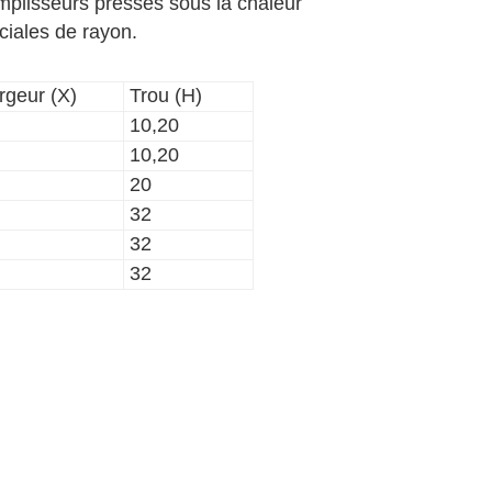
emplisseurs pressés sous la chaleur
ciales de rayon.
rgeur (X)
Trou (H)
10,20
10,20
20
32
32
32