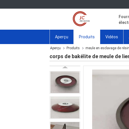
Fourn
élect
Aperçu
Produits
Vidéos
Aperçu
Produits
meule en esclavage de rési
corps de bakélite de meule de lie