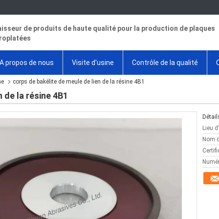
isseur de produits de haute qualité pour la production de plaques
roplatées
A propos de nous
Visite d'usine
Contrôle de la qualité
ne
corps de bakélite de meule de lien de la résine 4B1
n de la résine 4B1
Détail
Lieu d
Nom d
Certifi
Numér