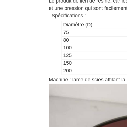
Le produit de lien de résine, car 
et une pression qui sont facilement
. Spécifications :
Diamètre (D)
75
80
100
125
150
200
Machine :
lame de scies affilant l