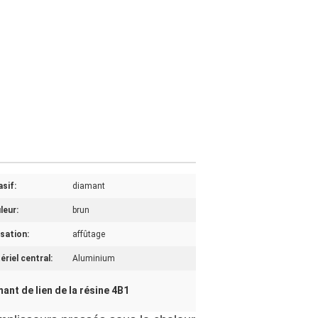
sif:
diamant
leur:
brun
isation:
affûtage
riel central:
Aluminium
ant de lien de la résine 4B1