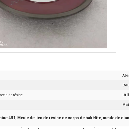
Abra
Cou
eels de résine
Util
Maté
ésine 4B1
Meule de lien de résine de corps de bakélite
meule de diam
,
,