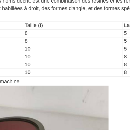
les noms décrit, est une combinaison des résines et les r
 habillées à droit, des formes d'angle, et des formes spé
Taille (t)
La
8
5
8
5
10
5
10
8
10
8
10
8
a machine