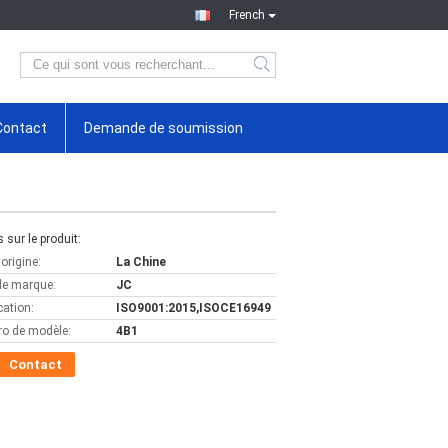
French
Contact
Demande de soumission
s sur le produit:
'origine:
La Chine
e marque:
JC
cation:
ISO9001:2015,ISOCE16949
o de modèle:
4B1
Contact