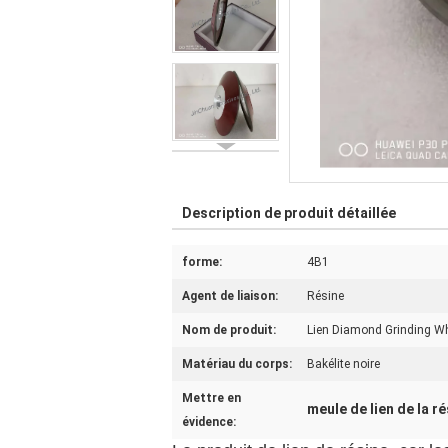
Description de produit détaillée
forme:
4B1
Agent de liaison:
Résine
Nom de produit:
Lien Diamond Grinding Wh
Matériau du corps:
Bakélite noire
Mettre en
meule de lien de la r
évidence: