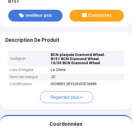
B151
meilleur prix
Contactez
Description De Produit
,
BCN plaquée Diamond Wheel
Surligner
,
B151 BCN Diamond Wheel
10/30 BCN Diamond Wheel
Lieu d'origine
La Chine
Nom de marque
JC
Certification
ISO9001:2015,ISOCE16949
Regardez plus
Coordonnées