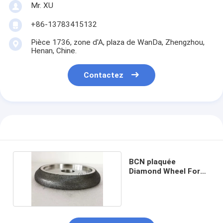
Mr. XU
+86-13783415132
Pièce 1736, zone d'A, plaza de WanDa, Zhengzhou,
Henan, Chine.
Contactez
BCN plaquée
Diamond Wheel For
Band Saw 10/30 B151