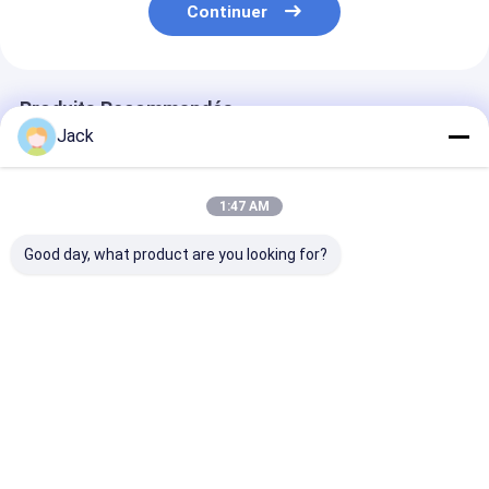
Continuer
Produits Recommandés
Jack
1:47 AM
Good day, what product are you looking for?
Meule diamantée à
Meule diamantée à
1E1/R45 Roue 
liant hybride pour
résine 3A1 pour
meulage au di
outils en carbure
outils en carbure,
de brasage D1
diamètre 150mm
Adaptée à l'us
de la fonte
Meilleur prix
Meilleur prix
Meilleur p
Aperçu
Au sujet de
Contactez-
Desktop