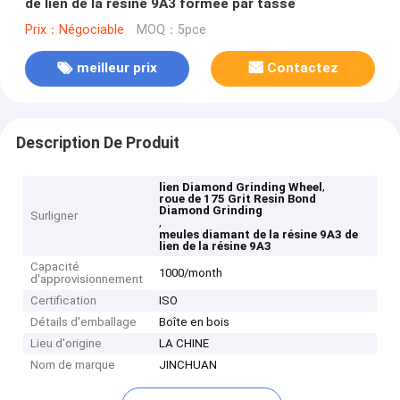
de lien de la résine 9A3 formée par tasse
Prix：Négociable
MOQ：5pce
meilleur prix
Contactez
Description De Produit
,
lien Diamond Grinding Wheel
roue de 175 Grit Resin Bond
Diamond Grinding
Surligner
,
meules diamant de la résine 9A3 de
lien de la résine 9A3
Capacité
1000/month
d'approvisionnement
Certification
ISO
Détails d'emballage
Boîte en bois
Lieu d'origine
LA CHINE
Nom de marque
JINCHUAN