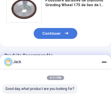
Poussière abrasive de Diamond
Grinding Wheel 175 de lien de la
résine 9A3 formée par tasse
Continuer
Produits Recommandés
Jack
5:11 PM
Good day, what product are you looking for?
Roue de meulage de
12A9 Roue de
4A2 roue de m
diamants à liaison de
meulage de diamants
de diamants e