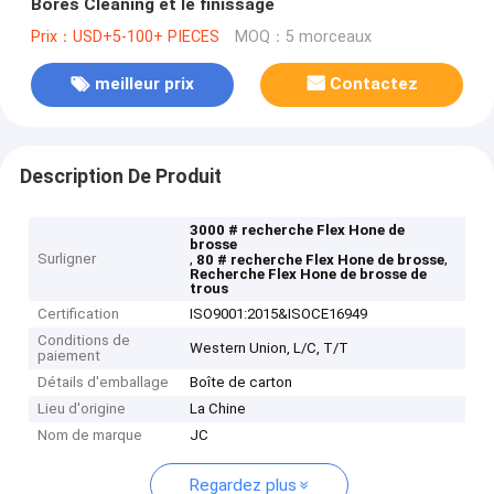
Bores Cleaning et le finissage
Prix：USD+5-100+ PIECES
MOQ：5 morceaux
meilleur prix
Contactez
Description De Produit
3000 # recherche Flex Hone de
brosse
Surligner
,
,
80 # recherche Flex Hone de brosse
Recherche Flex Hone de brosse de
trous
Certification
ISO9001:2015&ISOCE16949
Conditions de
Western Union, L/C, T/T
paiement
Détails d'emballage
Boîte de carton
Lieu d'origine
La Chine
Nom de marque
JC
Regardez plus