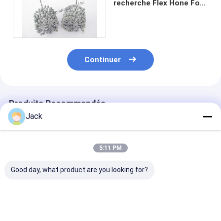
recherche Flex Hone For
Bores Cleaning et le
finissage
Continuer
Produits Recommandés
Jack
5:11 PM
Good day, what product are you looking for?
La brosse à éplucher
Brosse SIC comme
Pinceau de pol
est utilisée pour le
brosse d'ébavurage
à billes au car
déblaiement et la
pour le polissage des
silicium