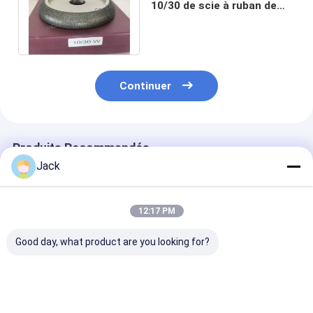
10/30 de scie à ruban de
pouce 150*22.36*32
Woodmizzer
Continuer
Produits Recommandés
Jack
12:17 PM
Good day, what product are you looking for?
Roue de meulage de
Roue de meulage de
Carrosserie en
diamants
liens CBN
aluminium CB
électroplatée de 8
électroplatée
roues pour tou