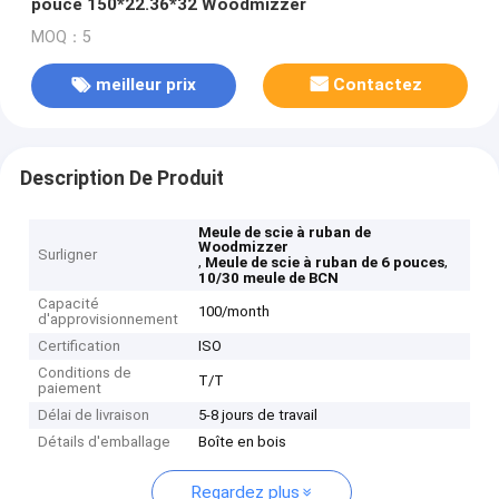
pouce 150*22.36*32 Woodmizzer
MOQ：5
meilleur prix
Contactez
Description De Produit
Meule de scie à ruban de
Woodmizzer
Surligner
,
,
Meule de scie à ruban de 6 pouces
10/30 meule de BCN
Capacité
100/month
d'approvisionnement
Certification
ISO
Conditions de
T/T
paiement
Délai de livraison
5-8 jours de travail
Détails d'emballage
Boîte en bois
Regardez plus