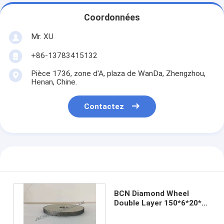
Coordonnées
Mr. XU
+86-13783415132
Pièce 1736, zone d'A, plaza de WanDa, Zhengzhou,
Henan, Chine.
Contactez
BCN Diamond Wheel
Double Layer 150*6*20*2
de la poussière abrasive
B140