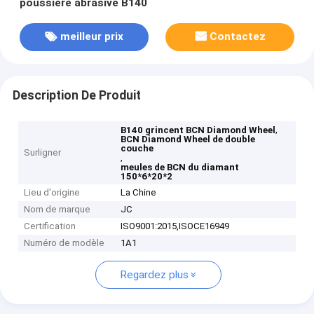
poussière abrasive B140
meilleur prix
Contactez
Description De Produit
,
B140 grincent BCN Diamond Wheel
BCN Diamond Wheel de double
couche
Surligner
,
meules de BCN du diamant
150*6*20*2
Lieu d'origine
La Chine
Nom de marque
JC
Certification
ISO9001:2015,ISOCE16949
Numéro de modèle
1A1
Regardez plus