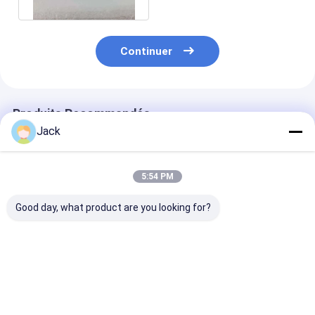
Continuer
Produits Recommandés
Jack
5:54 PM
Good day, what product are you looking for?
Meule diamantée à
Meule diamantée à
1E1/R45 Roue 
liant hybride pour
résine 3A1 pour
meulage au di
outils en carbure
outils en carbure,
de brasage D1
diamètre 150mm
Adaptée à l'us
de la fonte
Meilleur prix
Meilleur prix
Meilleur p