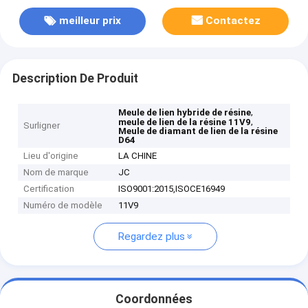
meilleur prix
Contactez
Description De Produit
,
Meule de lien hybride de résine
,
meule de lien de la résine 11V9
Surligner
Meule de diamant de lien de la résine
D64
Lieu d'origine
LA CHINE
Nom de marque
JC
Certification
ISO9001:2015,ISOCE16949
Numéro de modèle
11V9
Regardez plus
Coordonnées