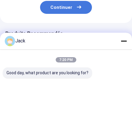
Continuer
Produits Recommandés
Jack
7:20 PM
Good day, what product are you looking for?
Roue de meulage de
12A9 Roue de
4A2 roue de m
diamants à liaison de
meulage de diamants
de diamants e
résine auto-
en résine, diamètre
résine utilisée
affûteuse 350 mm 20
150 mm, grès de
les outils au c
mm Épaisseur 127
diamant numéro 100
diamètre 75 m
Meilleur prix
Meilleur prix
Meilleur p
mm Forage Haute
grès numéro D
efficacité de meulage