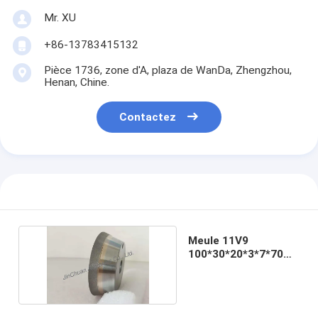
Mr. XU
+86-13783415132
Pièce 1736, zone d'A, plaza de WanDa, Zhengzhou,
Henan, Chine.
Contactez
Meule 11V9
100*30*20*3*7*70
D64 de lien de résine