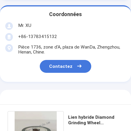
Coordonnées
Mr. XU
+86-13783415132
Pièce 1736, zone d'A, plaza de WanDa, Zhengzhou,
Henan, Chine.
Contactez
Lien hybride Diamond
Grinding Wheel
75*8*20*10*8 D64 de la