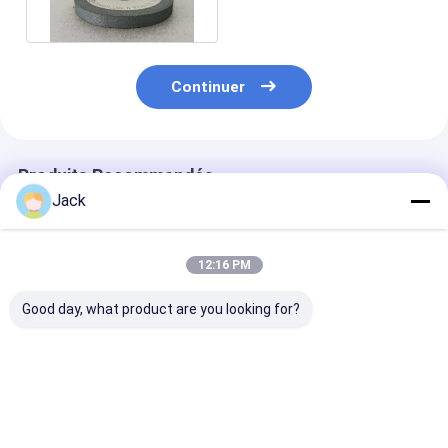
résine 1A1
Continuer
Produits Recommandés
Jack
12:16 PM
Good day, what product are you looking for?
Roue de meulage de
12A9 Roue de
4A2 roue de m
diamants à liaison de
meulage de diamants
de diamants e
résine auto-
en résine, diamètre
résine utilisée
affûteuse 350 mm 20
150 mm, grès de
les outils au c
mm Épaisseur 127
diamant numéro 100
diamètre 75 m
Meilleur prix
Meilleur prix
Meilleur p
mm Forage Haute
grès numéro D