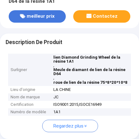
D64 de la résine 1A1
meilleur prix
Contactez
Description De Produit
lien Diamond Grinding Wheel de la
résine 1A1
,
Surligner
Meule de diamant de lien de la résine
D64
,
roue de lien de la résine 75*8*20*10*8
Lieu d'origine
LA CHINE
Nom de marque
JC
Certification
ISO9001:2015,ISOCE16949
Numéro de modèle
1A1
Regardez plus