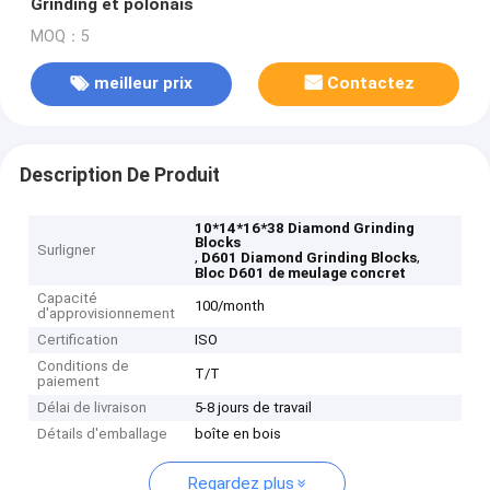
Grinding et polonais
MOQ：5
meilleur prix
Contactez
Description De Produit
10*14*16*38 Diamond Grinding
Blocks
Surligner
,
,
D601 Diamond Grinding Blocks
Bloc D601 de meulage concret
Capacité
100/month
d'approvisionnement
Certification
ISO
Conditions de
T/T
paiement
Délai de livraison
5-8 jours de travail
Détails d'emballage
boîte en bois
Regardez plus