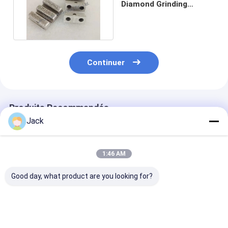
Diamond Grinding
Blocks For Grinding et
polonais
Continuer
Produits Recommandés
Jack
1:46 AM
Good day, what product are you looking for?
2C9 20*35*M14 B151
Meules en nitrure de
Bits de broyag
Bits de broyage CBN
bore cubique (CBN)
électroplatés 
électroplatés pour le
broyage des m