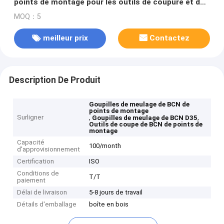
points de montage pour les outils de coupure et de
meulage
MOQ：5
meilleur prix
Contactez
Description De Produit
Goupilles de meulage de BCN de
points de montage
Surligner
,
,
Goupilles de meulage de BCN D35
Outils de coupe de BCN de points de
montage
Capacité
100/month
d'approvisionnement
Certification
ISO
Conditions de
T/T
paiement
Délai de livraison
5-8 jours de travail
Détails d'emballage
boîte en bois