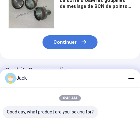
La sorte d'OEM les goupilles
de meulage de BCN de points
de montage pour les outils de
coupure et de meulage
Continuer
Produits Recommandés
Jack
6:43 AM
Good day, what product are you looking for?
2C9 20*35*M14 B151
Meules en nitrure de
Bits de broyag
Bits de broyage CBN
bore cubique (CBN)
électroplatés 