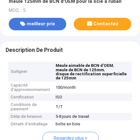
meule 125mm de BCN d'OEM pour la scie à ruban
MOQ：5
meilleur prix
Contactez
Description De Produit
,
Meule aimable de BCN d'OEM
,
meule de BCN de 125mm
Surligner
disque de rectification superficielle
de 125mm
Capacité
100/month
d'approvisionnement
Certification
ISO
Conditions de
T/T
paiement
Délai de livraison
5-8 jours de travail
Détails d'emballage
boîte en bois
Regardez plus