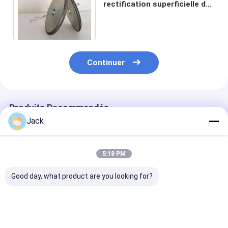
rectification superficielle de
la meule 125mm de BCN
d'OEM pour la scie à ruban
Continuer
Produits Recommandés
Jack
5:18 PM
Good day, what product are you looking for?
Meule diamantée à
Meule diamantée à
1E1/R45 Roue 
liant hybride pour
résine 3A1 pour
meulage au di
outils en carbure
outils en carbure,
de brasage D1