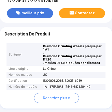
175*20*31.75*6*8 D120/140
meilleur prix
Contactez
Description De Produit
Diamond Grinding Wheels plaqué par
1A1
,
Surligner
Diamond Grinding Wheels plaqué par
D120
,
meules D140 plaquées par diamant
Lieu d'origine
La Chine
Nom de marque
JC
Certification
ISO9001:2015,ISOCE16949
Numéro de modèle
1A1 175*20*31.75*6*8 D120/140
Regardez plus