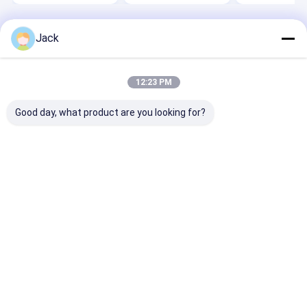
Aperçu
Au sujet de
Contactez-
Desktop
Jack
nous
nous
Site
Plan du site
Politique de confidentialité
Qualité
meule diamant de BCN
Usine De Chine.Copyright © 2026
12:23 PM
ZHENGZHOU JINCHUAN ABRASIVES CO., LTD.. All Rights Reserved.
Good day, what product are you looking for?
À la maison
Produits
Vidéos