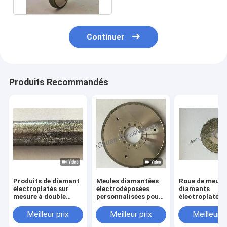
Continuer
Produits Recommandés
Produits de diamant
Meules diamantées
Roue de meula
électroplatés sur
électrodéposées
diamants
mesure à double
personnalisées pour
électroplatée,
gravier
le meulage de la
diamètre 40 m
fonte
grès numéro 1
Meilleur prix
Meilleur prix
Meilleur p