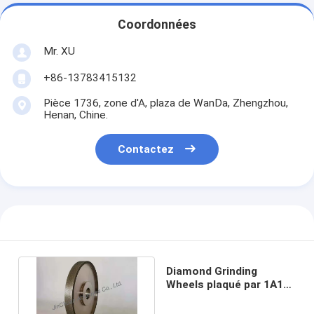
Coordonnées
Mr. XU
+86-13783415132
Pièce 1736, zone d'A, plaza de WanDa, Zhengzhou,
Henan, Chine.
Contactez
Diamond Grinding
Wheels plaqué par 1A1
175*20*31.75*6*8
D120/140