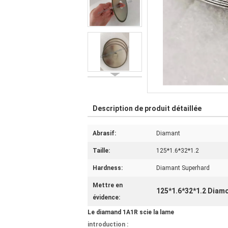
Description de produit détaillée
Abrasif:
Diamant
Taille:
125*1.6*32*1.2
Hardness:
Diamant Superhard
Mettre en
125*1.6*32*1.2 Diam
évidence:
Le diamand 1A1R scie la lame
introduction :