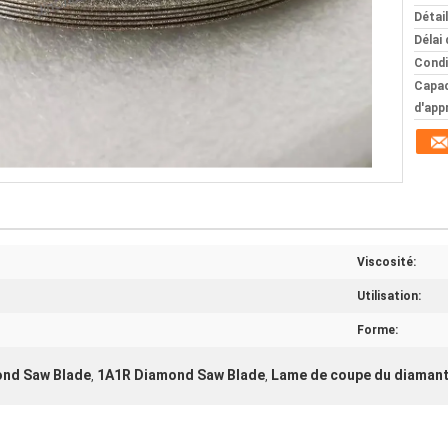
Détai
Délai 
Condi
Capac
d'app
Viscosité:
Utilisation:
Forme:
ond Saw Blade
1A1R Diamond Saw Blade
Lame de coupe du diaman
,
,