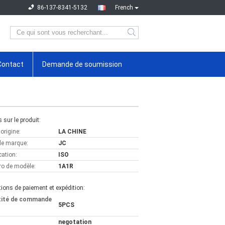
86-137-8341-5132
French
Contact
Demande de soumission
s sur le produit:
'origine:
LA CHINE
e marque:
JC
cation:
ISO
o de modèle:
1A1R
ions de paiement et expédition:
tité de commande
5PCS
negotation