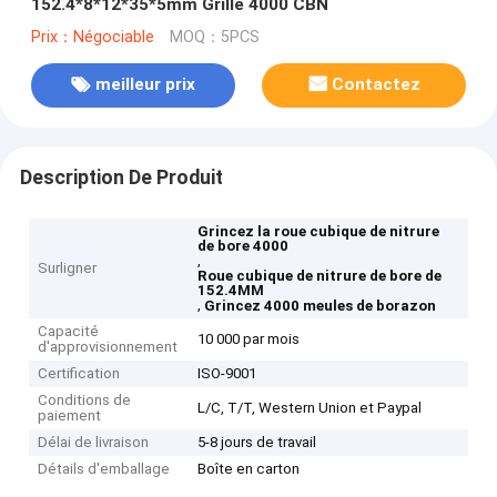
152.4*8*12*35*5mm Grille 4000 CBN
Prix：Négociable
MOQ：5PCS
meilleur prix
Contactez
Description De Produit
Grincez la roue cubique de nitrure
de bore 4000
,
Surligner
Roue cubique de nitrure de bore de
152.4MM
,
Grincez 4000 meules de borazon
Capacité
10 000 par mois
d'approvisionnement
Certification
ISO-9001
Conditions de
L/C, T/T, Western Union et Paypal
paiement
Délai de livraison
5-8 jours de travail
Détails d'emballage
Boîte en carton