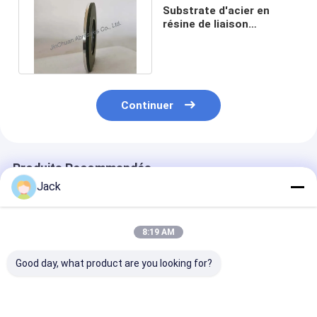
Substrate d'acier en
résine de liaison
152.4*8*12*35*5mm
Grille 4000 CBN
Continuer
Produits Recommandés
Jack
8:19 AM
Good day, what product are you looking for?
Meule diamantée à
Meule diamantée à
1E1/R45 Roue 