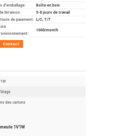
ls d'emballage:
Boîte en bois
de livraison:
5-8 jours de travail
tions de paiement:
L/C, T/T
ité
1000/month
rovisionnement:
Contact
V1W
fûtage
ns des cartons
a meule 1V1W