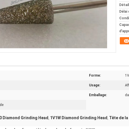
Détai
Délai 
Condi
Capac
d'app
Forme:
1
Usage:
Af
Emballage:
da
nde
80 Diamond Grinding Head
1V1W Diamond Grinding Head
Tête de l
,
,