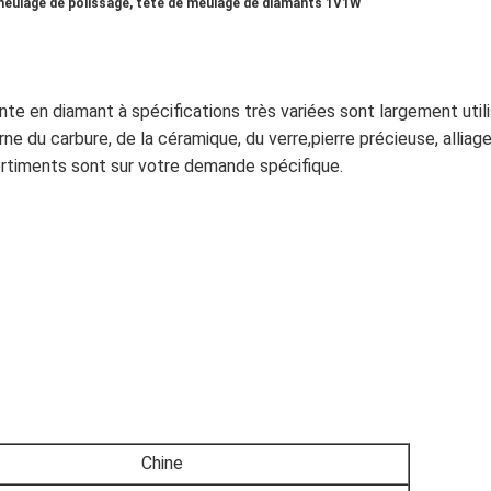
meulage de polissage, tête de meulage de diamants 1V1W
nte en diamant à spécifications très variées sont largement utili
rne du carbure, de la céramique, du verre,pierre précieuse, allia
sortiments sont sur votre demande spécifique.
Chine