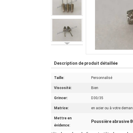
Description de produit détaillée
Taille:
Personnalisé
Viscosité:
Bien
Grincer:
D30/35
Matrice:
en acier ou à votre dema
Mettre en
Poussière abrasive 
évidence: