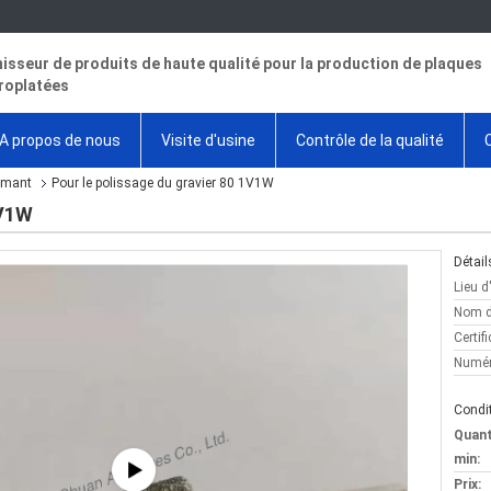
isseur de produits de haute qualité pour la production de plaques
roplatées
A propos de nous
Visite d'usine
Contrôle de la qualité
amant
Pour le polissage du gravier 80 1V1W
1V1W
Détail
Lieu d
Nom d
Certifi
Numér
Condit
Quan
min:
Prix: