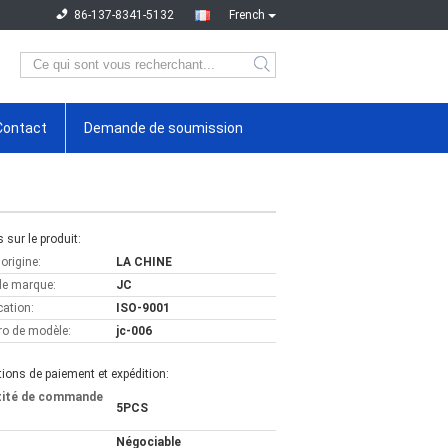
86-137-8341-5132
French
Contact
Demande de soumission
s sur le produit:
'origine:
LA CHINE
e marque:
JC
cation:
ISO-9001
o de modèle:
jc-006
ions de paiement et expédition:
tité de commande
5PCS
Négociable