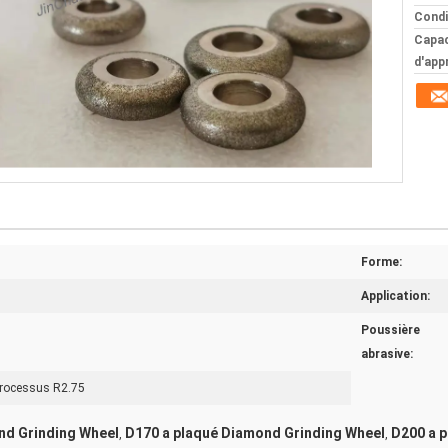
Condi
Capac
d'app
Forme:
Application:
Poussière
abrasive:
 processus R2.75
nd Grinding Wheel
D170 a plaqué Diamond Grinding Wheel
D200 a p
,
,