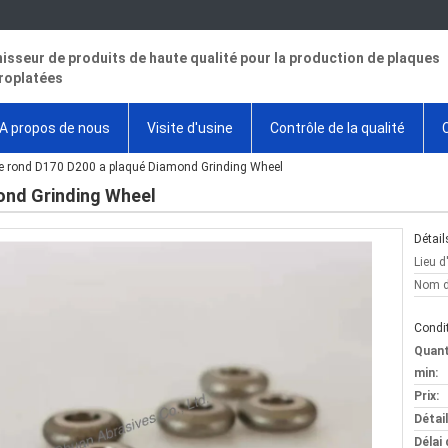
isseur de produits de haute qualité pour la production de plaques
roplatées
A propos de nous
Visite d'usine
Contrôle de la qualité
e rond D170 D200 a plaqué Diamond Grinding Wheel
ond Grinding Wheel
Détail
Lieu d
Nom d
Condit
Quan
min:
Prix:
Détai
Délai 