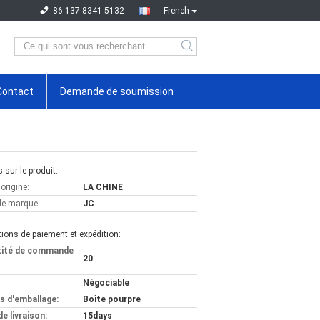
86-137-8341-5132
French
Contact
Demande de soumission
s sur le produit:
'origine:
LA CHINE
e marque:
JC
ions de paiement et expédition:
tité de commande
20
Négociable
ls d'emballage:
Boîte pourpre
de livraison:
15days