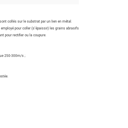
nt collés sur le substrat par un lien en métal.
 employé pour coller (s'épaissir) les grains abrasifs
t pour rectifier ou la coupure.
 que 250-300m/s ;
estée.