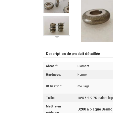
Description de produit détaillée
Abrasif:
Diamant
Hardness:
Norme
Utilisation:
meulage
Taille:
18*5.5*8*2.75 ourlant le
Mettre en
D200 a plaqué Diamo
évidence: