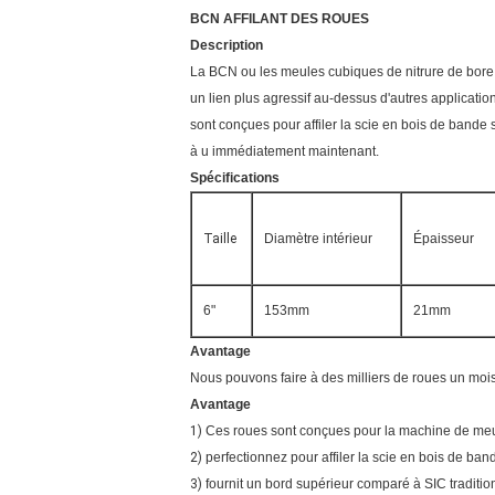
BCN AFFILANT DES ROUES
Description
La BCN ou les meules cubiques de nitrure de bore s
un lien plus agressif au-dessus d'autres applicati
sont conçues pour affiler la scie en bois de bande
à u immédiatement maintenant.
Spécifications
Taille
Diamètre intérieur
Épaisseur
6"
153mm
21mm
Avantage
Nous pouvons faire à des milliers de roues un moi
Avantage
1)
Ces roues sont conçues pour la machine de meu
2)
perfectionnez pour affiler la scie en bois de ban
3)
fournit un bord supérieur comparé à SIC tradit