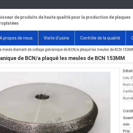
isseur de produits de haute qualité pour la production de plaques
roplatées
A propos de nous
Visite d'usine
Contrôle de la qualité
a meule diamant de collage galvanique de BCN/a plaqué les meules de BCN 153
lvanique de BCN/a plaqué les meules de BCN 153MM
Détail
Lieu d
Nom d
Certifi
Numér
Condit
Quan
min:
Prix: