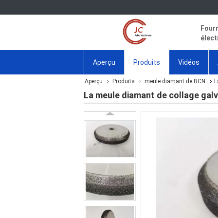
Fourn
élect
Aperçu
Produits
Vidéos
Aperçu
Produits
meule diamant de BCN
L
La meule diamant de collage ga