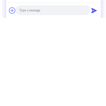
directement à nous
Photo
Video Call
Audio Call
Contact