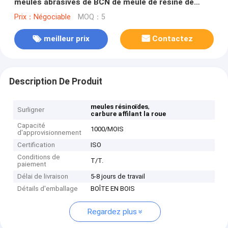
meules abrasives de BCN de meule de résine de
150mm
Prix：Négociable
MOQ：5
meilleur prix
Contactez
Description De Produit
,
meules résinoïdes
Surligner
carbure affilant la roue
Capacité
1000/MOIS
d'approvisionnement
Certification
ISO
Conditions de
T/T.
paiement
Délai de livraison
5-8 jours de travail
Détails d'emballage
BOÎTE EN BOIS
Regardez plus