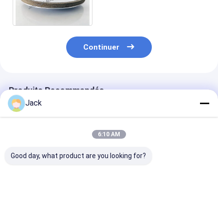
abrasives de BCN de meule
de résine de 150mm
Continuer
Produits Recommandés
Jack
6:10 AM
Good day, what product are you looking for?
Roue de meulage de
12A9 Roue de
4A2 roue de m
diamants à liaison de
meulage de diamants
de diamants e
résine auto-
en résine, diamètre
résine utilisée
affûteuse 350 mm 20
150 mm, grès de
les outils au c
mm Épaisseur 127
diamant numéro 100
diamètre 75 m
Meilleur prix
Meilleur prix
Meilleur p