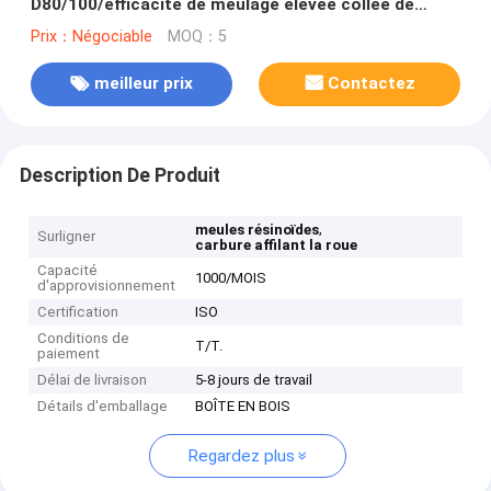
D80/100/efficacité de meulage élevée collée de
meules diamant de résine
Prix：Négociable
MOQ：5
meilleur prix
Contactez
Description De Produit
,
meules résinoïdes
Surligner
carbure affilant la roue
Capacité
1000/MOIS
d'approvisionnement
Certification
ISO
Conditions de
T/T.
paiement
Délai de livraison
5-8 jours de travail
Détails d'emballage
BOÎTE EN BOIS
Regardez plus