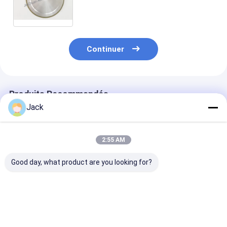
D80/100/efficacité de meulage
élevée collée de meules diamant
de résine
Continuer
Produits Recommandés
Jack
2:55 AM
Good day, what product are you looking for?
Roue de meulage de
12A9 Roue de
4A2 roue de m
diamants à liaison de
meulage de diamants
de diamants e
résine auto-
en résine, diamètre
résine utilisée
affûteuse 350 mm 20
150 mm, grès de
les outils au c
mm Épaisseur 127
diamant numéro 100
diamètre 75 m
Meilleur prix
Meilleur prix
Meilleur p