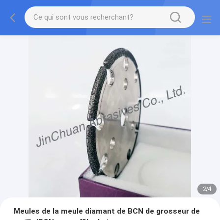
2
/
4
Meules de la meule diamant de BCN de grosseur de