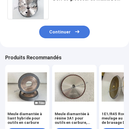
pour affiler la tronçonneuse
Continuer
Produits Recommandés
Meule diamantée à
Meule diamantée à
1E1/R45 Roue 
liant hybride pour
résine 3A1 pour
meulage au di
outils en carbure
outils en carbure,
de brasage D1
diamètre 150mm
Adaptée à l'us