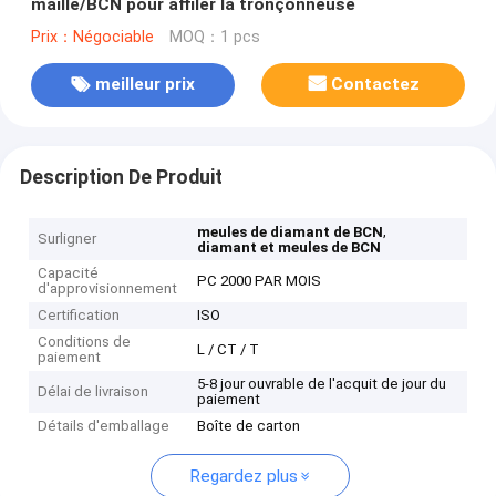
maille/BCN pour affiler la tronçonneuse
Prix：Négociable
MOQ：1 pcs
meilleur prix
Contactez
Description De Produit
,
meules de diamant de BCN
Surligner
diamant et meules de BCN
Capacité
PC 2000 PAR MOIS
d'approvisionnement
Certification
ISO
Conditions de
L / CT / T
paiement
5-8 jour ouvrable de l'acquit de jour du
Délai de livraison
paiement
Détails d'emballage
Boîte de carton
Regardez plus