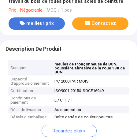
travail du bois de roues pour des scies de ceinture
Prix：Négociable
MOQ：1 pcs
meilleur prix
Contactez
Description De Produit
,
meules de tronçonneuse de BCN
Surligner
poussière abrasive de la roue 180 de
BCN
Capacité
PC 2000 PAR MOIS
d'approvisionnement
Certification
ISO9001:2015&ISOCE16949
Conditions de
L / C, T / T
paiement
Délai de livraison
Au moment où
Détails d'emballage
Boîte carrée de couleur pourpre
Regardez plus