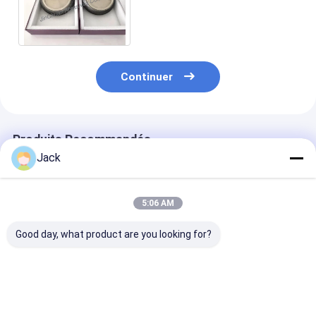
du bois de roues pour des
scies de ceinture
Continuer
Produits Recommandés
Jack
5:06 AM
Good day, what product are you looking for?
Tailles
8 pouces 203mm
Outil de décou
personnalisées CBN
CBN électroplaté
CBN sur mesur
électroplatées
roue d'affûtage
150*5308*32*
32mm Forage
B126 Pour les 