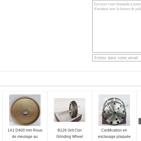
1A1 D400 mm Roue
B126 Grit Cbn
Certification en
de meulage au
Grinding Wheel
esclavage plaquée