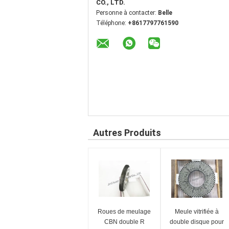
CO., LTD.
Personne à contacter:
Belle
Téléphone:
+8617797761590
Autres Produits
Roues de meulage
Meule vitrifiée à
CBN double R
double disque pour