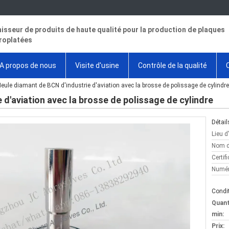
isseur de produits de haute qualité pour la production de plaques
roplatées
A propos de nous
Visite d'usine
Contrôle de la qualité
eule diamant de BCN d'industrie d'aviation avec la brosse de polissage de cylindre
d'aviation avec la brosse de polissage de cylindre
Détail
Lieu d
Nom d
Certifi
Numér
Condit
Quan
min:
Prix: