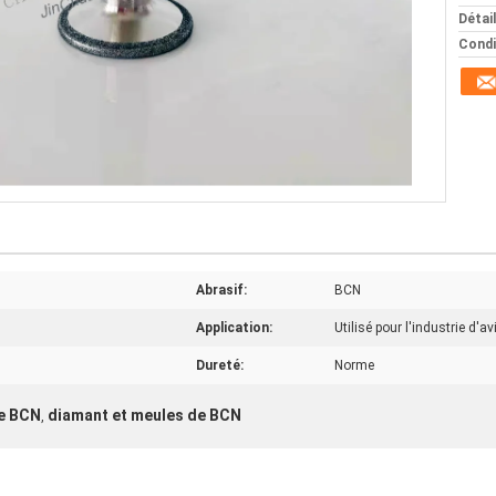
Détai
Condi
Abrasif:
BCN
Application:
Utilisé pour l'industrie d'av
Dureté:
Norme
e BCN
diamant et meules de BCN
,