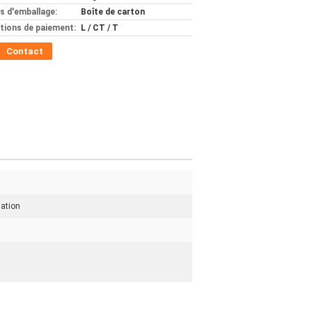
ls d'emballage:
Boîte de carton
tions de paiement:
L / CT / T
Contact
iation