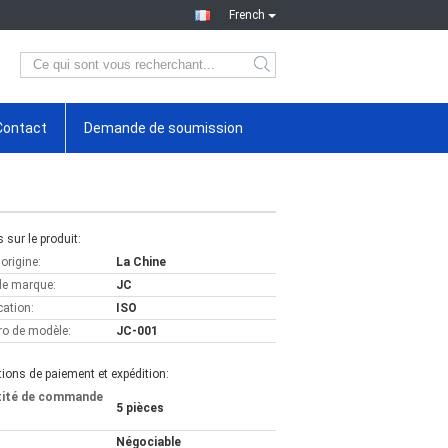
French
Contact
Demande de soumission
s sur le produit:
'origine:
La Chine
e marque:
JC
cation:
ISO
o de modèle:
JC-001
ions de paiement et expédition:
tité de commande
5 pièces
Négociable