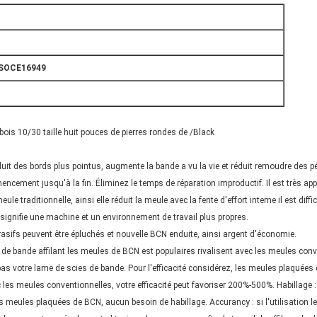
ISOCE16949
ois 10/30 taille huit pouces de pierres rondes de /Black
uit des bords plus pointus, augmente la bande a vu la vie et réduit remoudre des p
ement jusqu'à la fin. Éliminez le temps de réparation improductif. Il est très ap
e traditionnelle, ainsi elle réduit la meule avec la fente d'effort interne il est diffic
i signifie une machine et un environnement de travail plus propres.
brasifs peuvent être épluchés et nouvelle BCN enduite, ainsi argent d'économie.
e bande affilant les meules de BCN est populaires rivalisent avec les meules conve
 pas votre lame de scies de bande. Pour l'efficacité considérez, les meules plaquée
 les meules conventionnelles, votre efficacité peut favoriser 200%-500%. Habillage 
es meules plaquées de BCN, aucun besoin de habillage. Accurancy : si l'utilisation 