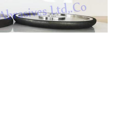
,
,
BCN
poussière abrasive de la roue 180 de BCN
meules abrasives d
Envoyez votre demande 