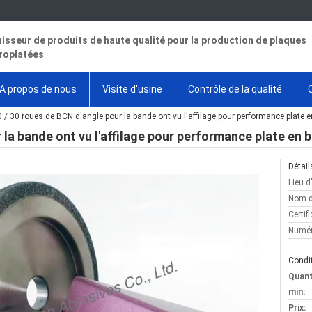
isseur de produits de haute qualité pour la production de plaques
roplatées
A propos de nous
Visite d'usine
Contrôle de la qualité
 / 30 roues de BCN d'angle pour la bande ont vu l'affilage pour performance plate e
 la bande ont vu l'affilage pour performance plate en b
Détail
Lieu d
Nom d
Certifi
Numér
Condit
Quan
min:
Prix: