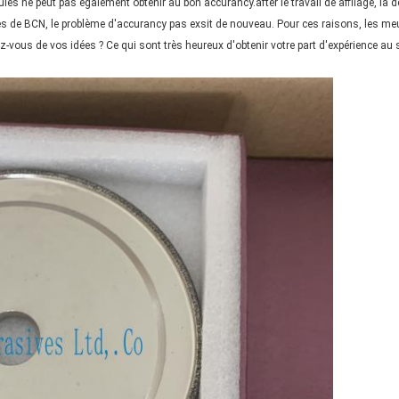
es ne peut pas également obtenir au bon accurancy.after le travail de affilage, la 
es de BCN, le problème d'accurancy pas exsit de nouveau. Pour ces raisons, les me
z-vous de vos idées ? Ce qui sont très heureux d'obtenir votre part d'expérience au su