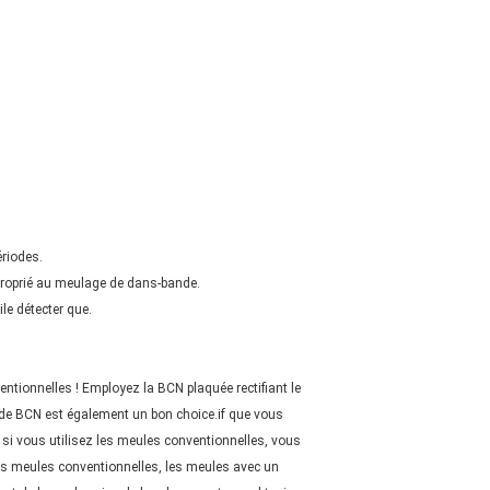
ériodes.
proprié au meulage de dans-bande.
ile détecter que.
ntionnelles ! Employez la BCN plaquée rectifiant le
s de BCN est également un bon choice.if que vous
: si vous utilisez les meules conventionnelles, vous
les meules conventionnelles, les meules avec un