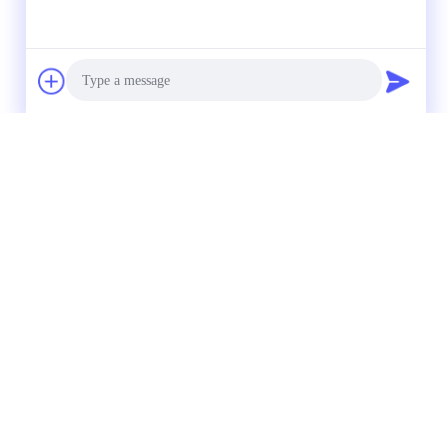
Photo
Video Call
Audio Call
e BCN
directement à nous