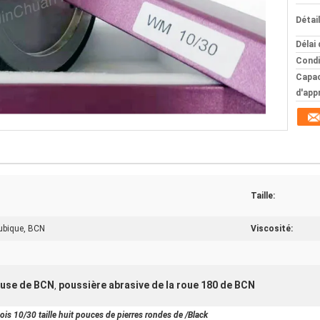
Détai
Délai 
Condi
Capac
d'app
Taille:
cubique, BCN
Viscosité:
euse de BCN
poussière abrasive de la roue 180 de BCN
,
is 10/30 taille huit pouces de pierres rondes de /Black