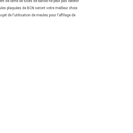
dent de lame de scies de bande ne peut pas obtenir
ules plaquées de BCN seront votre meilleur choix
jet de l'utilisation de meules pour l'affilage de