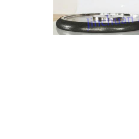
Produit Tag:
meules de tronçonneuse de 
Coordonnées
ZHENGZHOU JINCHUAN ABRASIVES