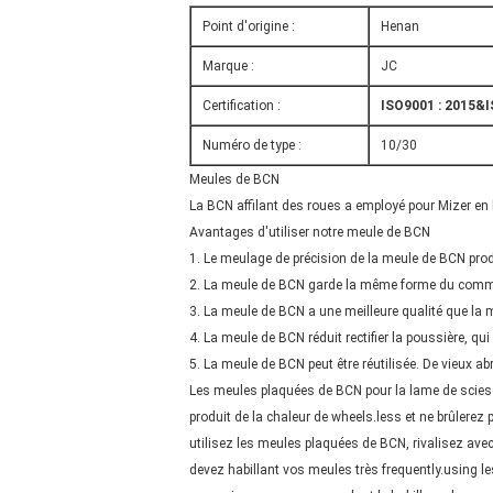
Point d'origine :
Henan
Marque :
JC
Certification :
ISO9001 : 2015&
Numéro de type :
10/30
Meules de BCN
La BCN affilant des roues a employé pour Mizer en b
Avantages d'utiliser notre meule de BCN
1. Le meulage de précision de la meule de BCN prod
2. La meule de BCN garde la même forme du commenc
3. La meule de BCN a une meilleure qualité que la meul
4. La meule de BCN réduit rectifier la poussière, qu
5. La meule de BCN peut être réutilisée. De vieux a
Les meules plaquées de BCN pour la lame de scies d
produit de la chaleur de wheels.less et ne brûlerez
utilisez les meules plaquées de BCN, rivalisez avec
devez habillant vos meules très frequently.using l