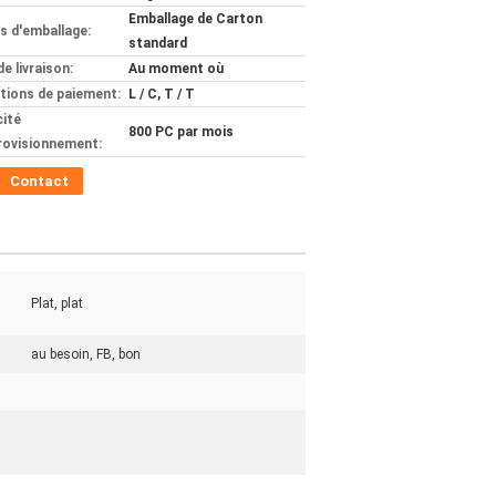
Emballage de Carton
ls d'emballage:
standard
de livraison:
Au moment où
tions de paiement:
L / C, T / T
ité
800 PC par mois
rovisionnement:
Contact
Plat, plat
au besoin, FB, bon