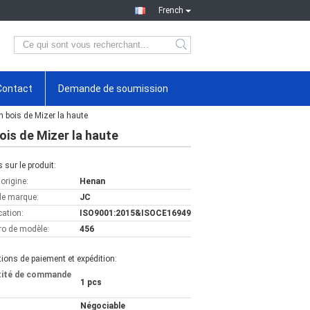
French
Contact
Demande de soumission
n bois de Mizer la haute
ois de Mizer la haute
s sur le produit:
'origine:
Henan
e marque:
JC
cation:
ISO9001:2015&ISOCE16949
o de modèle:
456
ions de paiement et expédition:
tité de commande
1 pcs
Négociable