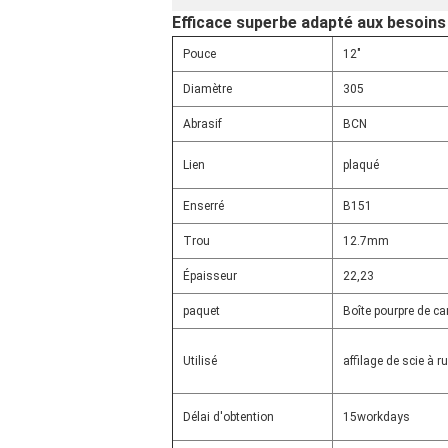
Efficace superbe adapté aux besoins 
Pouce
12"
Diamètre
305
Abrasif
BCN
Lien
plaqué
Enserré
B151
Trou
12.7mm
Épaisseur
22,23
paquet
Boîte pourpre de ca
Utilisé
affilage de scie à r
Délai d'obtention
15workdays