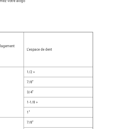
rimez votre alogo
ulagement
L'espace de dent
1/2 »
7/8"
3/4"
1-1/8 »
1"
7/8"