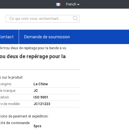
French
Contact
Demande de soumission
e trou deux de repérage pour la bande a vu
rou deux de repérage pour la
s sur le produit:
'origine:
La Chine
e marque:
JC
cation:
ISO:9001
o de modèle:
JC121223
ions de paiement et expédition:
tité de commande
5pcs