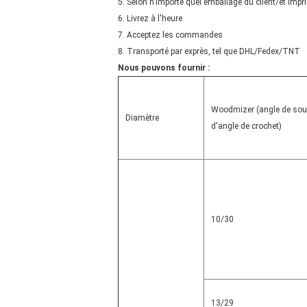
5. Selon n'importe quel emballage du client/et imp
6. Livrez à l'heure
7. Acceptez les commandes
8. Transporté par exprès, tel que DHL/Fedex/TNT
Nous pouvons fournir :
Woodmizer (angle de so
Diamètre
d'angle de crochet)
10/30
13/29