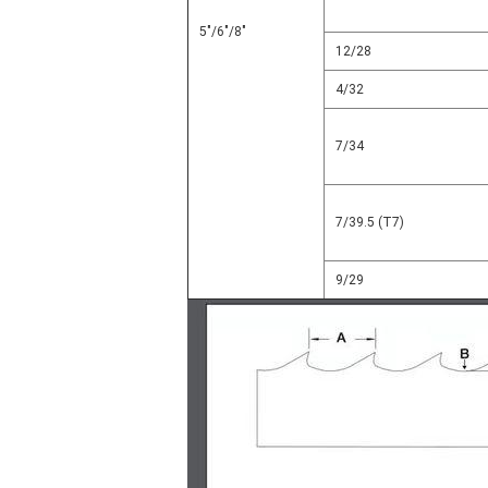
5"/6"/8"
12/28
4/32
7/34
7/39.5 (T7)
9/29