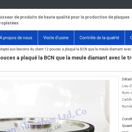
isseur de produits de haute qualité pour la production de plaques
roplatées
A propos de nous
Visite d'usine
Contrôle de la qualité
dapté aux besoins du client 12 pouces a plaqué la BCN que la meule diamant avec l
pouces a plaqué la BCN que la meule diamant avec le t
Détail
Lieu d
Nom d
Certifi
Numér
Condit
Quan