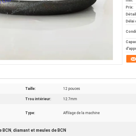
min:
Prix:
Détai
Délai 
Condi
Capac
d'app
Taille:
12 pouces
Trou intérieur:
12.7mm
Type:
Affilage de la machine
e BCN
diamant et meules de BCN
,