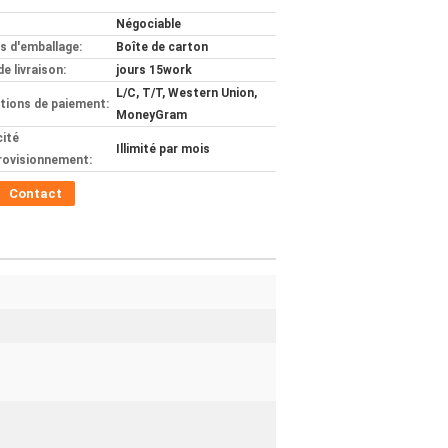
Négociable
ls d'emballage:
Boîte de carton
de livraison:
jours 15work
L/C, T/T, Western Union,
tions de paiement:
MoneyGram
ité
Illimité par mois
rovisionnement:
Contact