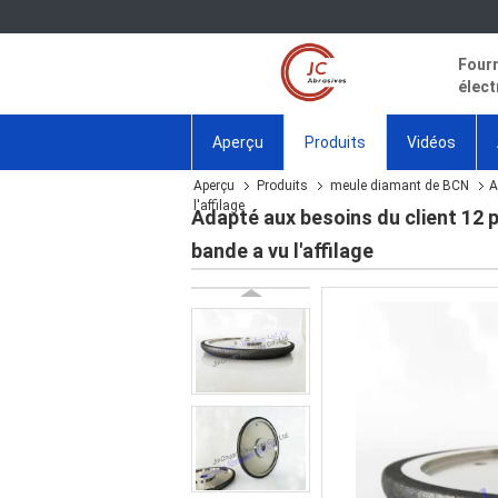
Fourn
élect
Aperçu
Produits
Vidéos
Aperçu
Produits
meule diamant de BCN
A
l'affilage
Adapté aux besoins du client 12 
bande a vu l'affilage