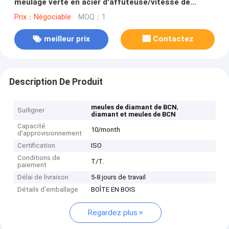
meulage verte en acier d'affûteuse/vitesse de
travail du bois
Prix：Négociable
MOQ：1
meilleur prix
Contactez
Description De Produit
,
meules de diamant de BCN
Surligner
diamant et meules de BCN
Capacité
10/month
d'approvisionnement
Certification
ISO
Conditions de
T/T.
paiement
Délai de livraison
5-8 jours de travail
Détails d'emballage
BOÎTE EN BOIS
Regardez plus