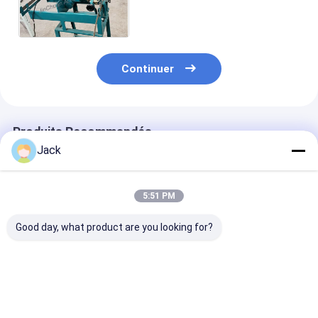
verte en acier
d'affûteuse/vitesse de travail
du bois
Continuer
Produits Recommandés
Jack
5:51 PM
Good day, what product are you looking for?
Meule diamantée à
Meule diamantée à
1E1/R45 Roue 
liant hybride pour
résine 3A1 pour
meulage au di
outils en carbure
outils en carbure,
de brasage D1
diamètre 150mm
Adaptée à l'us
de la fonte
Meilleur prix
Meilleur prix
Meilleur p