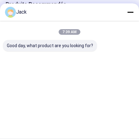
Produits Recommandés
Jack
7:39 AM
Good day, what product are you looking for?
Meule diamantée à
Meule diamantée à
1E1/R45 Roue 
liant hybride pour
résine 3A1 pour
meulage au di
outils en carbure
outils en carbure,
de brasage D1
diamètre 150mm
Adaptée à l'us
de la fonte
Meilleur prix
Meilleur prix
Meilleur p
Aperçu
Au sujet de
Contactez-
Desktop
nous
nous
Site
Plan du site
Politique de confidentialité
Qualité
meule diamant de BCN
Usine De Chine.Copyright © 2026
ZHENGZHOU JINCHUAN ABRASIVES CO., LTD.. All Rights Reserved.