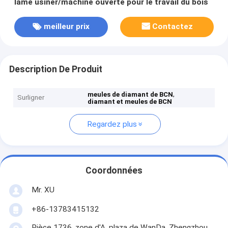
lame usiner/machine ouverte pour le travail du bois
meilleur prix
Contactez
Description De Produit
,
meules de diamant de BCN
Surligner
diamant et meules de BCN
Regardez plus
Coordonnées
Mr. XU
+86-13783415132
Pièce 1736, zone d'A, plaza de WanDa, Zhengzhou,