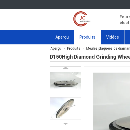
Fourn
élect
Aperçu
Produits
Vidéos
Aperçu
Produits
Meules plaquées de diaman
D150High Diamond Grinding Wheel