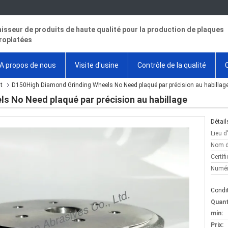
isseur de produits de haute qualité pour la production de plaques
roplatées
A propos de nous
Visite d'usine
Contrôle de la qualité
t
D150High Diamond Grinding Wheels No Need plaqué par précision au habillag
s No Need plaqué par précision au habillage
Détail
Lieu d
Nom d
Certifi
Numér
Condit
Quan
min:
Prix: