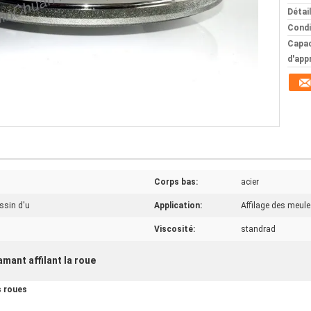
Détai
Condi
Capac
d'app
Corps bas:
acier
essin d'u
Application:
Affilage des meule
Viscosité:
standrad
amant affilant la roue
s roues