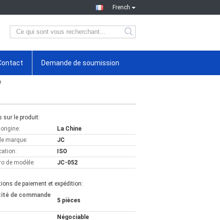
French
Contact
Demande de soumission
e
s sur le produit:
'origine:
La Chine
e marque:
JC
cation:
ISO
o de modèle:
JC-052
ions de paiement et expédition:
tité de commande
5 pièces
Négociable