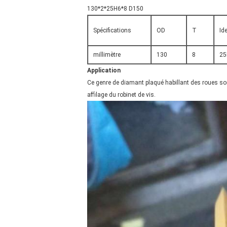
130*2*25H6*8 D150
Spécifications
OD
T
Ide
millimètre
130
8
25
Application
Ce genre de diamant plaqué habillant des roues so
affilage du robinet de vis.