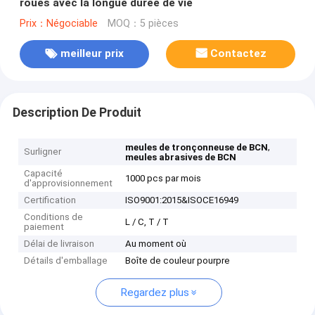
roues avec la longue durée de vie
Prix：Négociable
MOQ：5 pièces
meilleur prix
Contactez
Description De Produit
,
meules de tronçonneuse de BCN
Surligner
meules abrasives de BCN
Capacité
1000 pcs par mois
d'approvisionnement
Certification
ISO9001:2015&ISOCE16949
Conditions de
L / C, T / T
paiement
Délai de livraison
Au moment où
Détails d'emballage
Boîte de couleur pourpre
Regardez plus