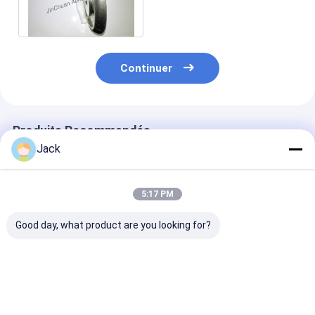
de roues avec la longue
durée de vie
Continuer
Produits Recommandés
Jack
5:17 PM
Good day, what product are you looking for?
Tailles
8 pouces 203mm
Outil de décou
personnalisées CBN
CBN électroplaté
CBN sur mesur
électroplatées
roue d'affûtage
150*5308*32*
32mm Forage
B126 Pour les 
personnalisable pour
de transforma
Meilleur prix
Meilleur prix
Meilleur p