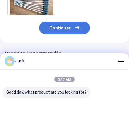
pierre à aiguiser de cylindre
carbure de bore
Continuer
Produits Recommandés
Jack
5:17 AM
Good day, what product are you looking for?
La brosse à éplucher
Brosse SIC comme
Pinceau de pol
est utilisée pour le
brosse d'ébavurage
à billes au car
déblaiement et la
pour le polissage des
silicium
finition.
débris de carbure de
silicium
Meilleur prix
Meilleur prix
Meilleur p