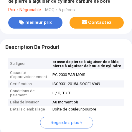
de pierre à aiguiser de cylindre carbure de bore
Prix：Négociable
MOQ：5 pièces
meilleur prix
Contactez
Description De Produit
,
brosse de pierre à aiguiser de câble
Surligner
pierre à aiguiser de boule de cylindre
Capacité
PC 2000 PAR MOIS
d'approvisionnement
Certification
ISO9001:2015&ISOCE16949
Conditions de
L / C, T / T
paiement
Délai de livraison
Au moment où
Détails d'emballage
Boîte de couleur pourpre
Regardez plus