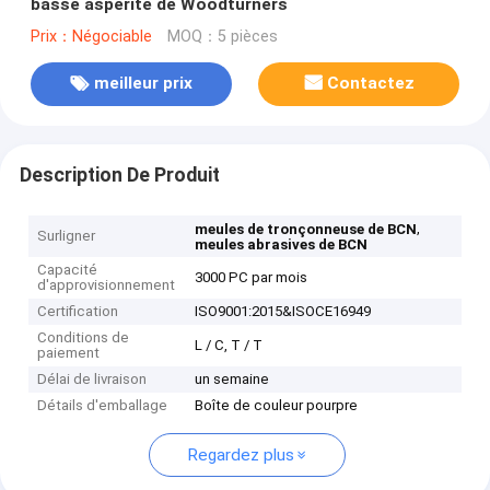
basse aspérité de Woodturners
Prix：Négociable
MOQ：5 pièces
meilleur prix
Contactez
Description De Produit
,
meules de tronçonneuse de BCN
Surligner
meules abrasives de BCN
Capacité
3000 PC par mois
d'approvisionnement
Certification
ISO9001:2015&ISOCE16949
Conditions de
L / C, T / T
paiement
Délai de livraison
un semaine
Détails d'emballage
Boîte de couleur pourpre
Regardez plus