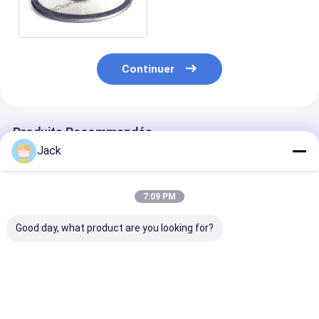
pour la basse aspérité de
Woodturners
Continuer
Produits Recommandés
Jack
7:09 PM
Good day, what product are you looking for?
Tailles
8 pouces 203mm
Outil de décou
personnalisées CBN
CBN électroplaté
CBN sur mesur
électroplatées
roue d'affûtage
150*5308*32*
32mm Forage
B126 Pour les 
personnalisable pour
de transforma
Meilleur prix
Meilleur prix
Meilleur p