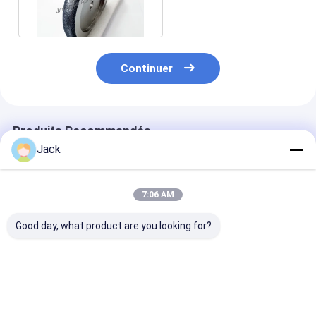
ruban pour le travail du
bois
Continuer
Produits Recommandés
Jack
7:06 AM
Good day, what product are you looking for?
Tailles
8 pouces 203mm
Outil de décou
personnalisées CBN
CBN électroplaté
CBN sur mesur
électroplatées
roue d'affûtage
150*5308*32*
32mm Forage
B126 Pour les 
personnalisable pour
de transforma
Meilleur prix
Meilleur prix
Meilleur p