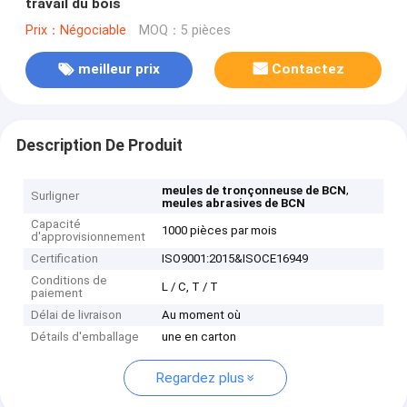
travail du bois
Prix：Négociable
MOQ：5 pièces
meilleur prix
Contactez
Description De Produit
,
meules de tronçonneuse de BCN
Surligner
meules abrasives de BCN
Capacité
1000 pièces par mois
d'approvisionnement
Certification
ISO9001:2015&ISOCE16949
Conditions de
L / C, T / T
paiement
Délai de livraison
Au moment où
Détails d'emballage
une en carton
Regardez plus