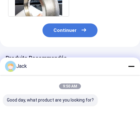
diamant et roues de
BCN
Continuer
Produits Recommandés
Jack
9:50 AM
Good day, what product are you looking for?
Meule diamantée à
Meule diamantée à
1E1/R45 Roue 
liant hybride pour
résine 3A1 pour
meulage au di
outils en carbure
outils en carbure,
de brasage D1
diamètre 150mm
Adaptée à l'us
de la fonte
Meilleur prix
Meilleur prix
Meilleur p