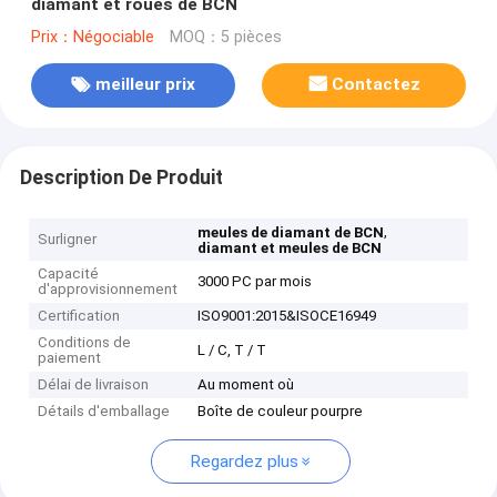
diamant et roues de BCN
Prix：Négociable
MOQ：5 pièces
meilleur prix
Contactez
Description De Produit
,
meules de diamant de BCN
Surligner
diamant et meules de BCN
Capacité
3000 PC par mois
d'approvisionnement
Certification
ISO9001:2015&ISOCE16949
Conditions de
L / C, T / T
paiement
Délai de livraison
Au moment où
Détails d'emballage
Boîte de couleur pourpre
Regardez plus