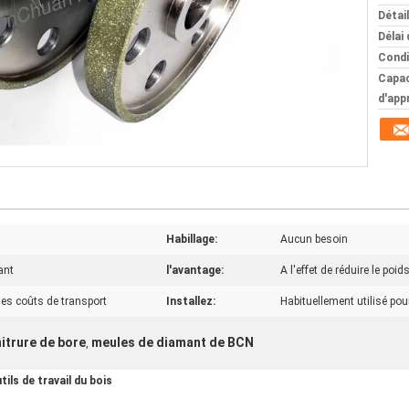
Détai
Délai 
Condi
Capac
d'app
Habillage:
Aucun besoin
ant
l'avantage:
A l'effet de réduire le poid
des coûts de transport
Installez:
Habituellement utilisé pour
itrure de bore
meules de diamant de BCN
,
ils de travail du bois