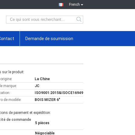
French
Contact
Demande de soumission
s sur le produit:
'origine:
La Chine
e marque:
JC
cation:
ISO9001:2015&ISOCE16949
o de modèle:
BOIS MIZER 6"
ions de paiement et expédition:
tité de commande
5 pièces
Négociable