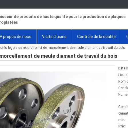
isseur de produits de haute qualité pour la production de plaques
roplatées
A propos de nous
Visite d'usine
Contrôle de la qualité
utils légers de réparation et de morcellement de meule diamant de travail du bois
e morcellement de meule diamant de travail du bois
Détail
Lieu d
Nom d
Certifi
Numér
Condit
Quan
min:
Prix: