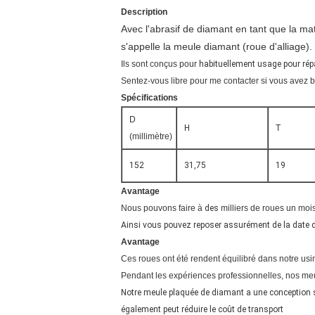
Description
Avec l'abrasif de diamant en tant que la mat
s'appelle la meule diamant (roue d'alliage).
Ils sont conçus pour
habituellement usage pour répar
Sentez-vous libre pour me contacter si vous avez 
Spécifications
D
H
T
(millimètre)
152
31,75
19
Avantage
Nous pouvons faire à
des
milliers de roues un mois
Ainsi vous pouvez reposer assurément de la date d
Avantage
Ces roues ont été rendent équilibré dans notre usi
Pendant les expériences professionnelles, nos meul
Notre meule plaquée de diamant a une conception spé
également peut réduire le coût de transport