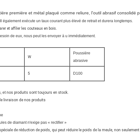
ière première et métal plaqué comme reliure, l'outil abrasif consolidé pa
Il également exécute un taux courant plus élevé de retrait et durera longtemps.
er et affiler les couteaux en bois
.
besoin de eux, nous peut les envoyer à u immédiatement.
Poussière
W
abrasive
5
D100
, et
nos produits sont toujours en stock
.
e livraison de nos produits
ne
es de diamant n'exige pas « rectifier »
ciale de réduction de poids, qui peut réduire le poids de la meule, non seulement 