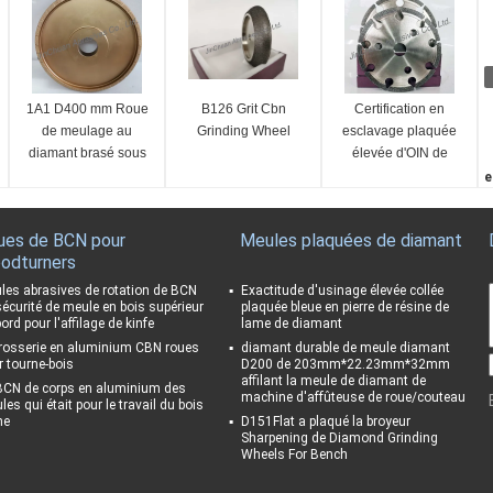
1A1 D400 mm Roue
B126 Grit Cbn
Certification en
de meulage au
Grinding Wheel
esclavage plaquée
diamant brasé sous
élevée d'OIN de
vide
meule diamant de
e
BCN d'efficacité de
B
fonctionnement
F
ues de BCN pour
Meules plaquées de diamant
1
odturners
C
1
les abrasives de rotation de BCN
Exactitude d'usinage élevée collée
sécurité de meule en bois supérieur
plaquée bleue en pierre de résine de
C
ord pour l'affilage de kinfe
lame de diamant
g
rosserie en aluminium CBN roues
diamant durable de meule diamant
r tourne-bois
D200 de 203mm*22.23mm*32mm
affilant la meule de diamant de
BCN de corps en aluminium des
machine d'affûteuse de roue/couteau
es qui était pour le travail du bois
ne
D151Flat a plaqué la broyeur
Sharpening de Diamond Grinding
Wheels For Bench