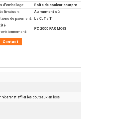
ls d'emballage:
Boîte de couleur pourpre
de livraison:
Au moment où
tions de paiement:
L / C, T / T
ité
PC 2000 PAR MOIS
rovisionnement:
Contact
s
 réparer et affiler les couteaux en bois