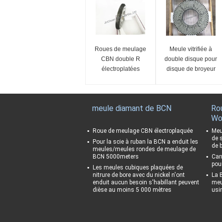
Roues de meulage
Meule vitrifiée à
CBN double R
double disque pour
électroplatées
disque de broyeur
PCD PCBN
meule diamant de BCN
Ro
Wo
Roue de meulage CBN électroplaquée
Meu
de 
Pour la scie à ruban la BCN a enduit les
de b
meules/meules rondes de meulage de
BCN 5000meters
Car
pou
Les meules cubiques plaquées de
nitrure de bore avec du nickel n'ont
La 
enduit aucun besoin s'habillant peuvent
meul
dièse au moins 5 000 mètres
usi