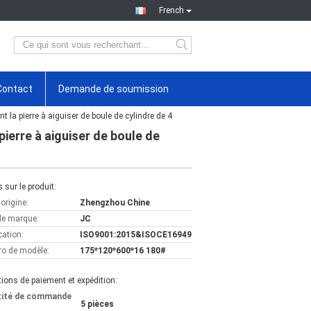
French
Contact
Demande de soumission
t la pierre à aiguiser de boule de cylindre de 4
pierre à aiguiser de boule de
s sur le produit:
'origine:
Zhengzhou Chine
e marque:
JC
cation:
ISO9001:2015&ISOCE16949
o de modèle:
175*120*600*16 180#
ions de paiement et expédition:
tité de commande
5 pièces