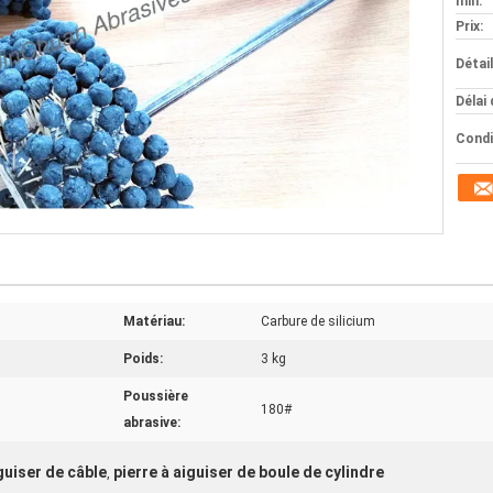
min:
Prix:
Détai
Délai 
Condi
Matériau:
Carbure de silicium
Poids:
3 kg
Poussière
180#
abrasive:
guiser de câble
pierre à aiguiser de boule de cylindre
,