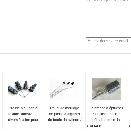
Brosse aiguisante
L'outil de meulage
La brosse à éplucher
flexible abrasive de
de pierre à aiguiser
est utilisée pour le
diversification pour
de boule de cylindre/
déblaiement et la
usiner la surface
ébarbage industriel
finition.
Couleur:
F