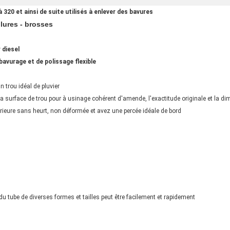
 320 et ainsi de suite utilisés à enlever des bavures
olures - brosses
 diesel
avurage et de polissage flexible
n trou idéal de pluvier
a surface de trou pour à usinage cohérent d'amende, l'exactitude originale et la d
érieure sans heurt, non déformée et avez une percée idéale de bord
 du tube de diverses formes et tailles peut être facilement et rapidement