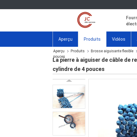
Fourn
élect
Aperçu
Produits
Vidéos
Aperçu
Produits
Brosse aiguisante flexible
pouces
La pierre à aiguiser de câble de 
cylindre de 4 pouces