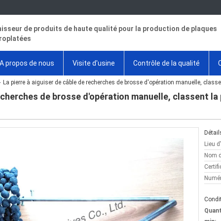
isseur de produits de haute qualité pour la production de plaques
roplatées
A propos de nous
Visite d'usine
Contrôle de la qualité
La pierre à aiguiser de câble de recherches de brosse d'opération manuelle, classen
recherches de brosse d'opération manuelle, classent la 
Détail
Lieu d
Nom d
Certifi
Numér
Condit
Quan