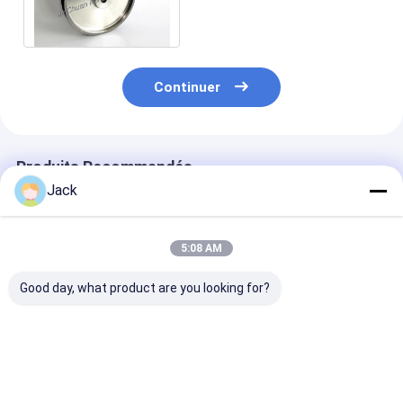
avec bon rectifiant la
représentation
Continuer
Produits Recommandés
Jack
5:08 AM
Good day, what product are you looking for?
Roue de meulage de
Roue de meulage de
Carrosserie en
diamants
liens CBN
aluminium CB
électroplatée de 8
électroplatée
roues pour tou
pouces
bois
Meilleur prix
Meilleur prix
Meilleur p