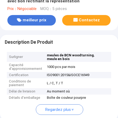
avec bon rectifiant la représentation
Prix：Négociable
MOQ：5 pièces
meilleur prix
Contactez
Description De Produit
,
meules de BCN woodturning
Surligner
meule en bois
Capacité
1000 pcs par mois
d'approvisionnement
Certification
ISO9001:2015&ISOCE16949
Conditions de
L / C, T / T
paiement
Délai de livraison
Au moment où
Détails d'emballage
Boîte de couleur pourpre
Regardez plus