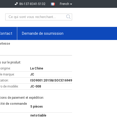
86-137-8341-5132
French
Contact
Demande de soumission
vitesse
s sur le produit:
'origine:
La Chine
e marque:
JC
cation:
ISO9001:2015&ISOCE16949
o de modèle:
JC-008
ions de paiement et expédition:
tité de commande
5 pièces
netotiable