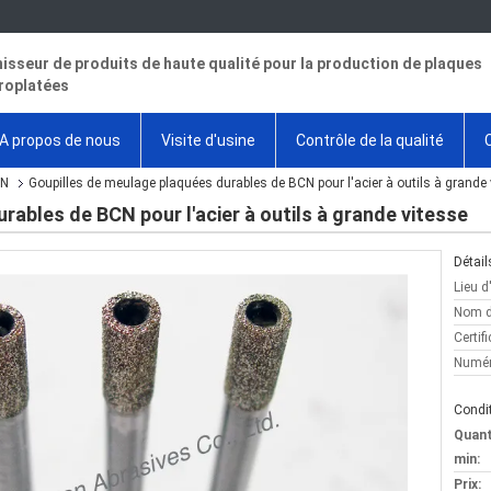
isseur de produits de haute qualité pour la production de plaques
roplatées
A propos de nous
Visite d'usine
Contrôle de la qualité
CN
Goupilles de meulage plaquées durables de BCN pour l'acier à outils à grande 
rables de BCN pour l'acier à outils à grande vitesse
Détail
Lieu d
Nom d
Certifi
Numér
Condit
Quan
min:
Prix: