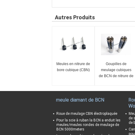
Autres Produits
Meules en nitrure de
Goupilles de
bore cubique (CBN)
meulage cubiques
de BCN de nitrure de
bore pour dans la
machine de meulage
intérieure de trou
meule diamant de BCN
Ro
Wo
Roue de meulage CBN électroplaquée
Meu
de 
Pour la scie à ruban la BCN a enduit les
de b
meules/meules rondes de meulage de
BCN 5000meters
Car
pou