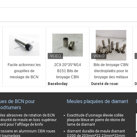
Facile actionnez les
2C9 20*35*M14
Bits de broyage CBN
goupilles de
B151 Bits de
électroplatés pour le
meulage de BCN
broyage CBN
broyage des métaux
pour la poussière
électroplatés pour le
Baseboday:
Dureté de roue:
D
abrasive adaptée
broyage des métaux
Acier
Haut
3
aux besoins du client
Taille:
Forme de la roue:
L
ues de BCN pour
Meules plaquées de diamant
de traitement
20*35*M14
Cylindrique
1
odturners
mécanique
Grincer:
Matériau abrasif:
C
B151
Nitrure de bore cubique
A
les abrasives de rotation de BCN
Exactitude d'usinage élevée collée
sécurité de meule en bois supérieur
plaquée bleue en pierre de résine de
Processus:
(CBN)
G
ord pour l'affilage de kinfe
lame de diamant
Électropulaire
Poussières abrasives:
B
rosserie en aluminium CBN roues
diamant durable de meule diamant
B151 B251
r tourne-bois
D200 de 203mm*22.23mm*32mm