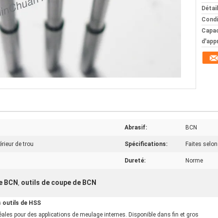
Détai
Condi
Capac
d'app
Abrasif:
BCN
érieur de trou
Spécifications:
Faites selon 
Dureté:
Norme
e BCN
outils de coupe de BCN
,
 outils de HSS
les pour des applications de meulage internes. Disponible dans fin et gros