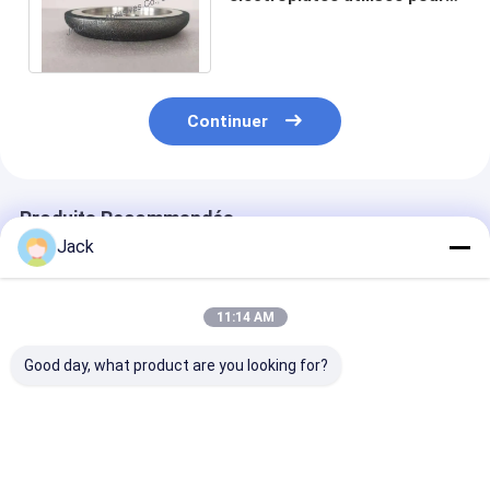
les dents ondulées
150*22.2*32 10/30 B151
Continuer
Produits Recommandés
Jack
11:14 AM
Good day, what product are you looking for?
Meule diamantée à
Meule diamantée à
1E1/R45 Roue 
liant hybride pour
résine 3A1 pour
meulage au di
outils en carbure
outils en carbure,
de brasage D1
diamètre 150mm
Adaptée à l'us