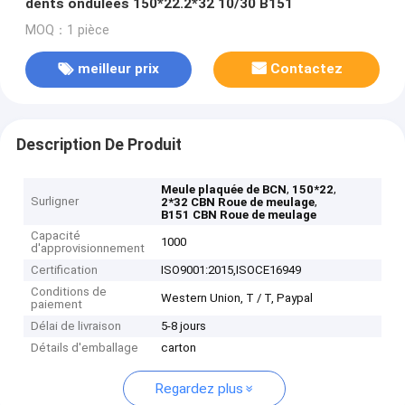
dents ondulées 150*22.2*32 10/30 B151
MOQ：1 pièce
meilleur prix
Contactez
Description De Produit
,
,
Meule plaquée de BCN
150*22
Surligner
,
2*32 CBN Roue de meulage
B151 CBN Roue de meulage
Capacité
1000
d'approvisionnement
Certification
ISO9001:2015,ISOCE16949
Conditions de
Western Union, T / T, Paypal
paiement
Délai de livraison
5-8 jours
Détails d'emballage
carton
Regardez plus