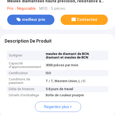
Meules diamantées haute précision, résistance à
l'usure
Prix：Négociable
MOQ：5 pièces
meilleur prix
Contactez
Description De Produit
,
meules de diamant de BCN
Surligner
diamant et meules de BCN
Capacité
3000 pièces par mois
d'approvisionnement
Certification
ISO
Conditions de
T / T, Western Union, L / C
paiement
Délai de livraison
5-8 jours de travail
Détails d'emballage
Boîte de couleur pourpre
Regardez plus