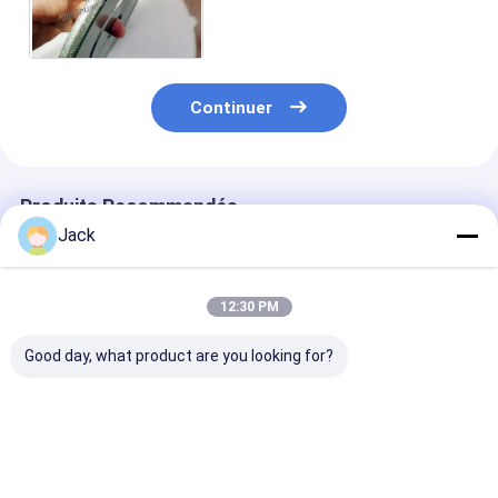
Meules diamantées haute
précision, résistance à
l'usure
Continuer
Produits Recommandés
Jack
12:30 PM
Good day, what product are you looking for?
Meule diamantée à
Meule diamantée à
1E1/R45 Roue 
liant hybride pour
résine 3A1 pour
meulage au di
outils en carbure
outils en carbure,
de brasage D1
diamètre 150mm
Adaptée à l'us
de la fonte
Meilleur prix
Meilleur prix
Meilleur p