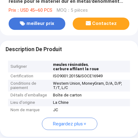
résine pour le matériel dur en métal/dénomment
directement des roues du diamant &CBN
Prix：USD 45~60 PCS
MOQ：5 pièces
meilleur prix
Contactez
Description De Produit
,
meules résinoïdes
Surligner
carbure affilant la roue
Certification
ISO9001:2015&ISOCE16949
Conditions de
Western Union, MoneyGram, D/A, D/P,
paiement
T/T, L/C
Détails d'emballage
Boîte de carton
Lieu d'origine
La Chine
Nom de marque
JC
Regardez plus