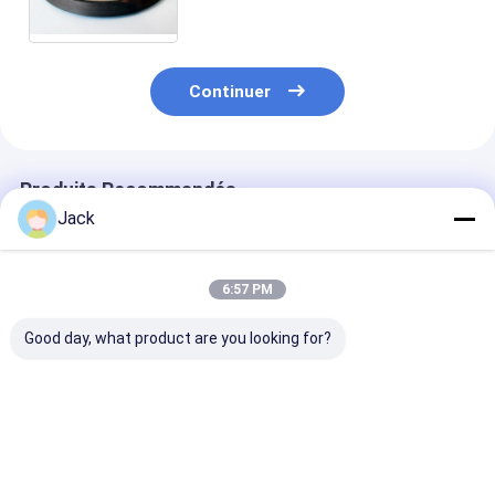
métal/dénomment directement
des roues du diamant &CBN
Continuer
Produits Recommandés
Jack
6:57 PM
Good day, what product are you looking for?
Roue de meulage de
12A9 Roue de
4A2 roue de m
diamants à liaison de
meulage de diamants
de diamants e
résine auto-
en résine, diamètre
résine utilisée
affûteuse 350 mm 20
150 mm, grès de
les outils au c
mm Épaisseur 127
diamant numéro 100
diamètre 75 m
Meilleur prix
Meilleur prix
Meilleur p
mm Forage Haute
grès numéro D